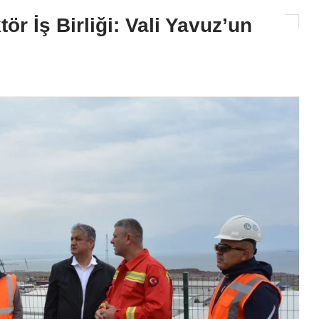
r İş Birliği: Vali Yavuz’un
Siyaset
CHP'li Dr. Müzeyyen Şevkin Çu
Havalimanı’ndaki İşten Çıkarma
TBMM’ye Taşıdı
2026-08-06 11:37:38