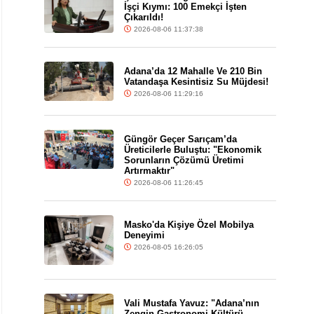
İşçi Kıymı: 100 Emekçi İşten
Çıkarıldı!
2026-08-06 11:37:38
Adana’da 12 Mahalle Ve 210 Bin
Vatandaşa Kesintisiz Su Müjdesi!
2026-08-06 11:29:16
Güngör Geçer Sarıçam’da
Üreticilerle Buluştu: "Ekonomik
Sorunların Çözümü Üretimi
Artırmaktır"
2026-08-06 11:26:45
Masko'da Kişiye Özel Mobilya
Deneyimi
2026-08-05 16:26:05
Vali Mustafa Yavuz: "Adana’nın
Zengin Gastronomi Kültürü