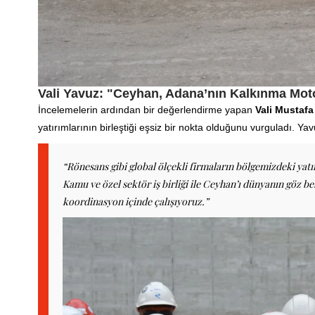
Vali Yavuz: "Ceyhan, Adana’nın Kalkınma Mot
İncelemelerin ardından bir değerlendirme yapan
Vali Mustafa
yatırımlarının birleştiği eşsiz bir nokta olduğunu vurguladı. Yavu
“Rönesans gibi global ölçekli firmaların bölgemizdeki yat
Kamu ve özel sektör iş birliği ile Ceyhan’ı dünyanın göz be
koordinasyon içinde çalışıyoruz.”