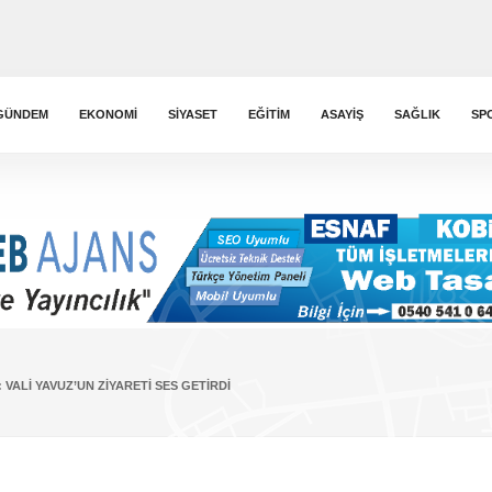
GÜNDEM
EKONOMI
SIYASET
EĞITIM
ASAYIŞ
SAĞLIK
SP
VALI YAVUZ’UN ZIYARETI SES GETIRDI