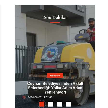
Son Dakika
Gündem
kurova
Ceyhan Belediyesi’nden Asfalt
ları
Seferberliği: Yollar Adım Adım
Y
Yenileniyor!
2026-08-07 12:32:42