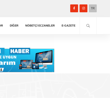
TR
OR
DIĞER
NÖBETÇİ ECZANELER
E-GAZETE