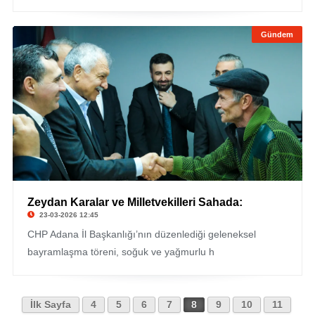
Gündem
Zeydan Karalar ve Milletvekilleri Sahada:
23-03-2026 12:45
CHP Adana İl Başkanlığı’nın düzenlediği geleneksel
bayramlaşma töreni, soğuk ve yağmurlu h
İlk Sayfa
4
5
6
7
8
9
10
11