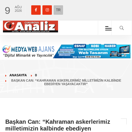
9
AĞU
TR
2026
ANASAYFA
0
BAŞKAN CAN: “KAHRAMAN ASKERLERIMIZ MILLETIMIZIN KALBINDE
EBEDIYEN YAŞAYACAKTIR”
Başkan Can: “Kahraman askerlerimiz
milletimizin kalbinde ebediyen