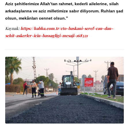
Aziz şehitlerimize Allah’tan rahmet, kederli ailelerine, silah
arkadaşlarına ve aziz milletimize sabır diliyorum. Ruhları şad
olsun, mekânları cennet olsun.”
Kaynak:
https://habha.com.tr/cto-baskani-seref-can-dan-
sehit-askerler-icin-bassagligi-mesaji-168321