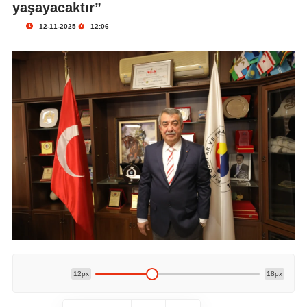
yaşayacaktır”
12-11-2025
12:06
12px
18px