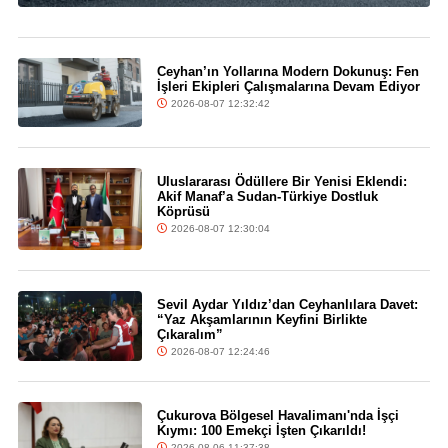
Ceyhan’ın Yollarına Modern Dokunuş: Fen
İşleri Ekipleri Çalışmalarına Devam Ediyor
2026-08-07 12:32:42
Uluslararası Ödüllere Bir Yenisi Eklendi:
Akif Manaf’a Sudan-Türkiye Dostluk
Köprüsü
2026-08-07 12:30:04
Sevil Aydar Yıldız’dan Ceyhanlılara Davet:
“Yaz Akşamlarının Keyfini Birlikte
Çıkaralım”
2026-08-07 12:24:46
Çukurova Bölgesel Havalimanı'nda İşçi
Kıymı: 100 Emekçi İşten Çıkarıldı!
2026-08-06 11:37:38