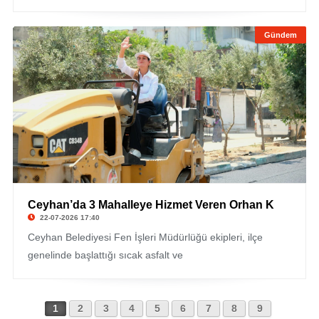
Gündem
Ceyhan’da 3 Mahalleye Hizmet Veren Orhan K
22-07-2026 17:40
Ceyhan Belediyesi Fen İşleri Müdürlüğü ekipleri, ilçe
genelinde başlattığı sıcak asfalt ve
1
2
3
4
5
6
7
8
9