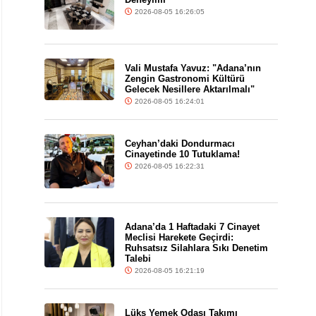
2026-08-05 16:26:05
Vali Mustafa Yavuz: "Adana’nın
Zengin Gastronomi Kültürü
Gelecek Nesillere Aktarılmalı"
2026-08-05 16:24:01
Ceyhan’daki Dondurmacı
Cinayetinde 10 Tutuklama!
2026-08-05 16:22:31
Adana’da 1 Haftadaki 7 Cinayet
Meclisi Harekete Geçirdi:
Ruhsatsız Silahlara Sıkı Denetim
Talebi
2026-08-05 16:21:19
Lüks Yemek Odası Takımı