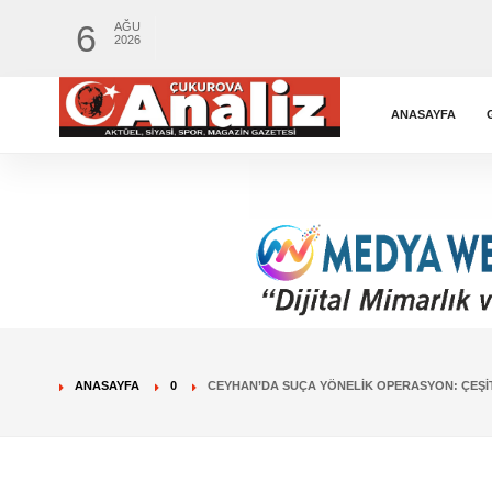
6
AĞU
2026
ANASAYFA
ANASAYFA
0
CEYHAN’DA SUÇA YÖNELIK OPERASYON: ÇEŞIT