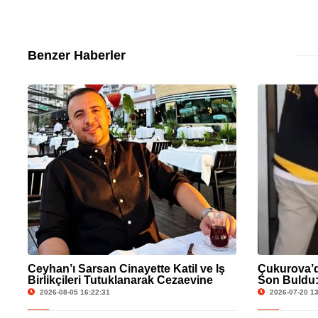
Benzer Haberler
Ceyhan’ı Sarsan Cinayette Katil ve İş
Çukurova’d
Birlikçileri Tutuklanarak Cezaevine
Son Buldu: 
Gönderildi
Bıçaklayan
2026-08-05 16:22:31
2026-07-20 13