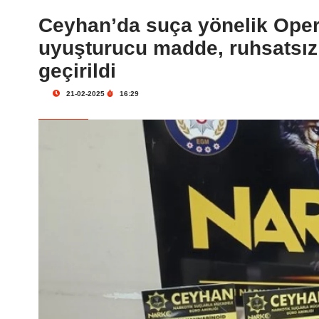
Ceyhan’da suça yönelik Opera
uyuşturucu madde, ruhsatsız 
geçirildi
21-02-2025
16:29