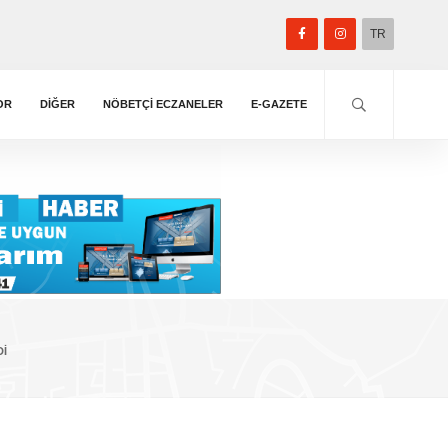
TR
OR
DIĞER
NÖBETÇİ ECZANELER
E-GAZETE
DI