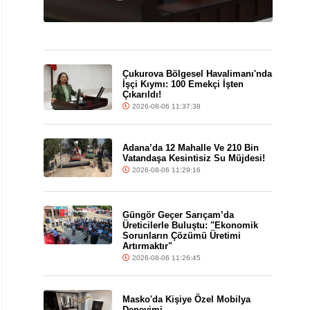
Çukurova Bölgesel Havalimanı'nda
İşçi Kıymı: 100 Emekçi İşten
Çıkarıldı!
2026-08-06 11:37:38
Adana’da 12 Mahalle Ve 210 Bin
Vatandaşa Kesintisiz Su Müjdesi!
2026-08-06 11:29:16
Güngör Geçer Sarıçam’da
Üreticilerle Buluştu: "Ekonomik
Sorunların Çözümü Üretimi
Artırmaktır"
2026-08-06 11:26:45
Masko'da Kişiye Özel Mobilya
Deneyimi