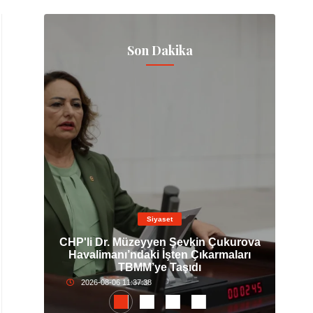
Son Dakika
Siyaset
lı
CHP'li Dr. Müzeyyen Şevkin Çukurova
AS
ı:
Havalimanı’ndaki İşten Çıkarmaları
De
TBMM’ye Taşıdı
2026-08-06 11:37:38