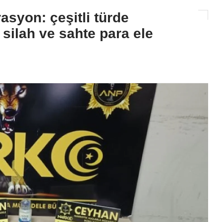
syon: çeşitli türde
silah ve sahte para ele
Sağlık
İl Sağlık Müdürü Nacar, Balca
Hastanesi Yönetimini Ağırlad
Gündem İnşaat Süreci
2026-08-06 11:15:25