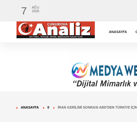
7
AĞU
2026
ANASAYFA
ANASAYFA
0
İRAN GERILIMI SONRASI ABD’DEN TÜRKIYE İÇI