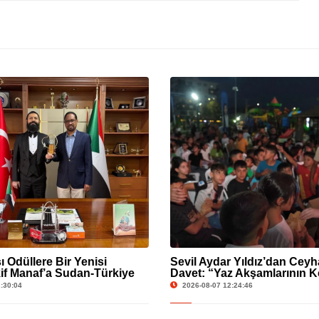
ı Ödüllere Bir Yenisi
Sevil Aydar Yıldız’dan Ceyh
kif Manaf’a Sudan-Türkiye
Davet: “Yaz Akşamlarının K
öprüsü
Birlikte Çıkaralım”
:30:04
2026-08-07 12:24:46