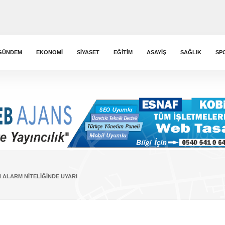
GÜNDEM
EKONOMI
SIYASET
EĞITIM
ASAYIŞ
SAĞLIK
SP
N ALARM NITELIĞINDE UYARI