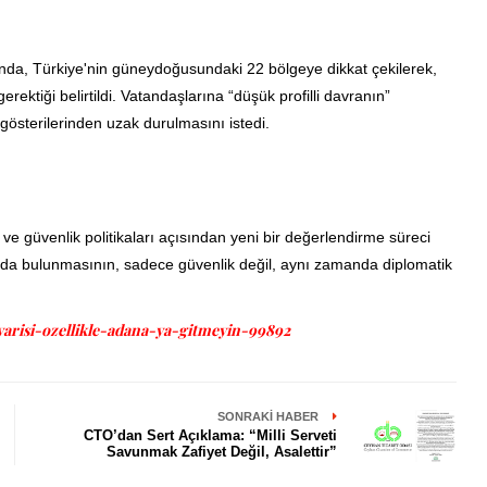
ında, Türkiye'nin güneydoğusundaki 22 bölgeye dikkat çekilerek,
ektiği belirtildi. Vatandaşlarına “düşük profilli davranın”
gösterilerinden uzak durulmasını istedi.
 ve güvenlik politikaları açısından yeni bir değerlendirme süreci
rıda bulunmasının, sadece güvenlik değil, aynı zamanda diplomatik
yarisi-ozellikle-adana-ya-gitmeyin-99892
SONRAKI HABER
CTO’dan Sert Açıklama: “Milli Serveti
Savunmak Zafiyet Değil, Asalettir”