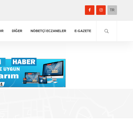
TR
OR
DIĞER
NÖBETÇİ ECZANELER
E-GAZETE