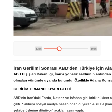
12px
18px
İran Gerilimi Sonrası ABD’den Türkiye İçin Ala
ABD Dışişleri Bakanlığı, İran’a yönelik saldırının ardınd
olmaları yönünde uyarıda bulundu. Özellikle Adana Konsol
GERİLİM TIRMANDI, UYARI GELDİ
ABD'nin İran’daki Fordo, Natanz ve İsfahan gibi kritik nükleer
çıktı. Saldırıyı sosyal medya hesabından duyuran ABD Başkanı
şekilde üslerine dönüyor” açıklamasını yaptı.