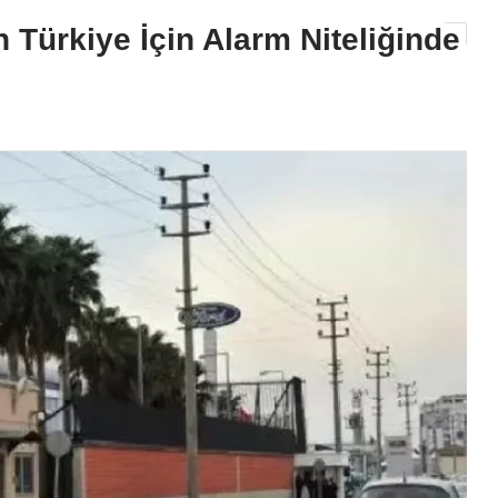
 Türkiye İçin Alarm Niteliğinde
Siyaset
CHP'li Dr. Müzeyyen Şevkin Çu
Havalimanı’ndaki İşten Çıkarma
TBMM’ye Taşıdı
2026-08-06 11:37:38