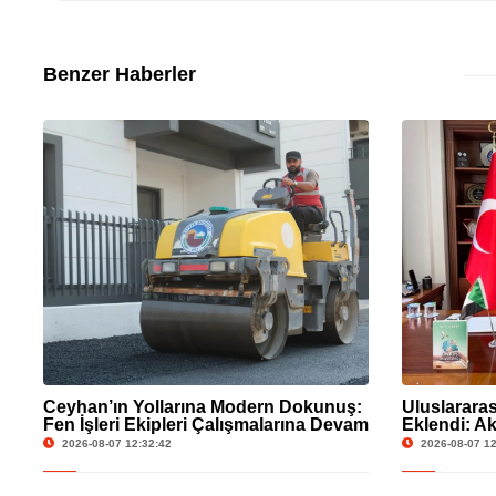
Benzer Haberler
Ceyhan’ın Yollarına Modern Dokunuş:
Uluslararas
Fen İşleri Ekipleri Çalışmalarına Devam
Eklendi: A
Ediyor
Dostluk K
2026-08-07 12:32:42
2026-08-07 12