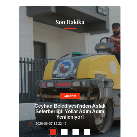
Son Dakika
Gündem
kurova
Ceyhan Belediyesi’nden Asfalt
ları
Seferberliği: Yollar Adım Adım
Y
Yenileniyor!
2026-08-07 12:32:42