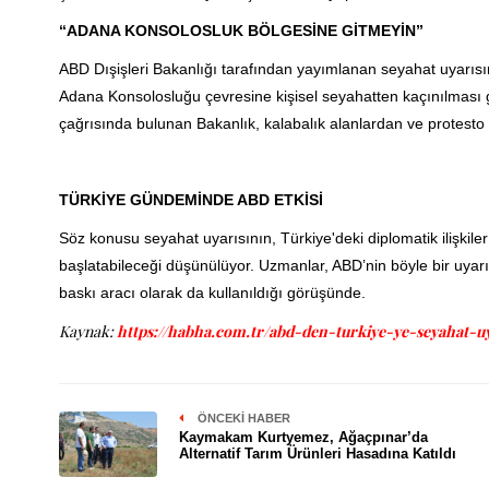
“ADANA KONSOLOSLUK BÖLGESİNE GİTMEYİN”
ABD Dışişleri Bakanlığı tarafından yayımlanan seyahat uyarıs
Adana Konsolosluğu çevresine kişisel seyahatten kaçınılması ger
çağrısında bulunan Bakanlık, kalabalık alanlardan ve protesto 
TÜRKİYE GÜNDEMİNDE ABD ETKİSİ
Söz konusu seyahat uyarısının, Türkiye'deki diplomatik ilişkiler
başlatabileceği düşünülüyor. Uzmanlar, ABD’nin böyle bir uya
baskı aracı olarak da kullanıldığı görüşünde.
Kaynak:
https://habha.com.tr/abd-den-turkiye-ye-seyahat-u
ÖNCEKI HABER
Kaymakam Kurtyemez, Ağaçpınar’da
Alternatif Tarım Ürünleri Hasadına Katıldı