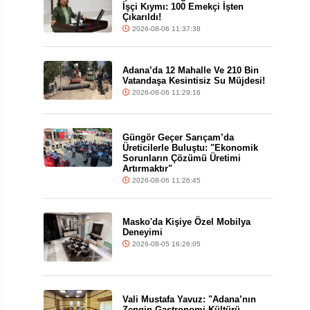
İşçi Kıymı: 100 Emekçi İşten
Çıkarıldı!
2026-08-06 11:37:38
Adana’da 12 Mahalle Ve 210 Bin
Vatandaşa Kesintisiz Su Müjdesi!
2026-08-06 11:29:16
Güngör Geçer Sarıçam’da
Üreticilerle Buluştu: "Ekonomik
Sorunların Çözümü Üretimi
Artırmaktır"
2026-08-06 11:26:45
Masko'da Kişiye Özel Mobilya
Deneyimi
2026-08-05 16:26:05
Vali Mustafa Yavuz: "Adana’nın
Zengin Gastronomi Kültürü