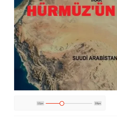
12px
18px