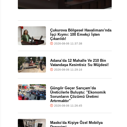
Çukurova Bölgesel Havalimanı'nda
İşçi Kıymı: 100 Emekçi İşten
Çıkarıldı!
2026-08-06 11:37:38
Adana’da 12 Mahalle Ve 210 Bin
Vatandaşa Kesintisiz Su Müjdesi!
2026-08-06 11:29:16
Güngör Geçer Sarıçam’da
Üreticilerle Buluştu: "Ekonomik
Sorunların Çözümü Üretimi
Artırmaktır"
2026-08-06 11:26:45
Masko'da Kişiye Özel Mobilya
Deneyimi