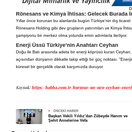
D
Rönesans ve Kimya İhtisas: Gelecek Burada İn
Yıllar önce korunan bu alanlarda bugün Türkiye’nin dış ticaret 
Rönesans Holding gibi dev grupların yatırımları ve Kimya İhtisa
şampiyonu bir merkez olma yolunda emin adımlarla ilerliyor.
Enerji Üssü Türkiye’nin Anahtarı Ceyhan
Doğu ile Batı arasında adeta bir enerji köprüsü kuran Ceyhan, ar
açısından dünyanın dikkatle takip ettiği bir güç noktası. "Ene
küresel bir gerçeklik olarak karşımızda duruyor.
Kaynak:
https://habha.com.tr/hurmuz-un-ucu-ceyhan-enerjin
ÖNCEKI HABER
Başkan Vekili Yıldız’dan Zübeyde Hanım ve
Şehit Annelerine Vefa