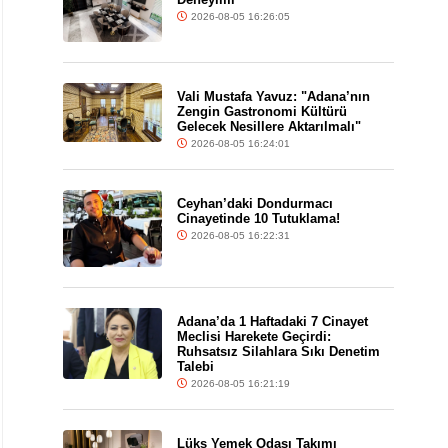
2026-08-05 16:26:05
Vali Mustafa Yavuz: "Adana’nın
Zengin Gastronomi Kültürü
Gelecek Nesillere Aktarılmalı"
2026-08-05 16:24:01
Ceyhan’daki Dondurmacı
Cinayetinde 10 Tutuklama!
2026-08-05 16:22:31
Adana’da 1 Haftadaki 7 Cinayet
Meclisi Harekete Geçirdi:
Ruhsatsız Silahlara Sıkı Denetim
Talebi
2026-08-05 16:21:19
Lüks Yemek Odası Takımı