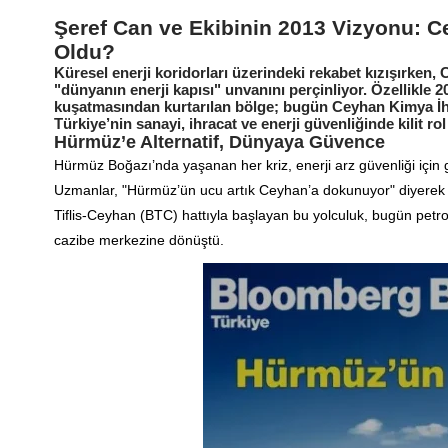
Şeref Can ve Ekibinin 2013 Vizyonu: C
Oldu?
Küresel enerji koridorları üzerindeki rekabet kızışırken, 
"dünyanın enerji kapısı" unvanını perçinliyor. Özellikle 2
kuşatmasından kurtarılan bölge; bugün Ceyhan Kimya İh
Türkiye’nin sanayi, ihracat ve enerji güvenliğinde kilit rol
Hürmüz’e Alternatif, Dünyaya Güvence
Hürmüz Boğazı’nda yaşanan her kriz, enerji arz güvenliği için g
Uzmanlar, "Hürmüz’ün ucu artık Ceyhan’a dokunuyor" diyerek bö
Tiflis-Ceyhan (BTC) hattıyla başlayan bu yolculuk, bugün petr
cazibe merkezine dönüştü.