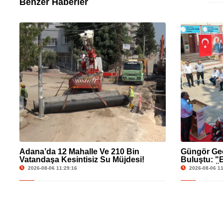
Benzer Haberler
Adana’da 12 Mahalle Ve 210 Bin
Güngör Geç
Vatandaşa Kesintisiz Su Müjdesi!
Buluştu: "
Çözümü Üre
2026-08-06 11:29:16
2026-08-06 11