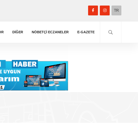
TR
OR
DIĞER
NÖBETÇİ ECZANELER
E-GAZETE