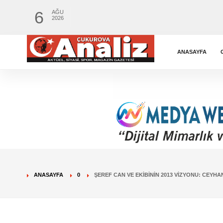
6
AĞU
2026
ANASAYFA
ANASAYFA
0
ŞEREF CAN VE EKIBININ 2013 VIZYONU: CEYHA