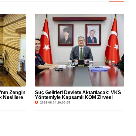
’nın Zengin
Suç Gelirleri Devlete Aktarılacak: VKS
 Nesillere
Yöntemiyle Kapsamlı KOM Zirvesi
Gerçekleştirildi
2026-08-04 20:05:05