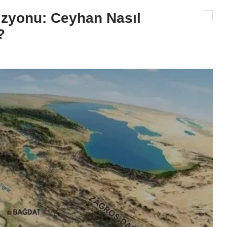
izyonu: Ceyhan Nasıl
?
Sağlık
İl Sağlık Müdürü Nacar, Balca
Hastanesi Yönetimini Ağırlad
Gündem İnşaat Süreci
2026-08-06 11:15:25