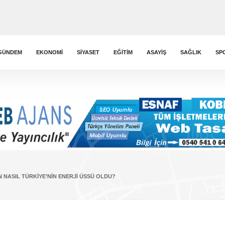
GÜNDEM
EKONOMI
SIYASET
EĞITIM
ASAYIŞ
SAĞLIK
SP
N NASIL TÜRKIYE’NIN ENERJI ÜSSÜ OLDU?