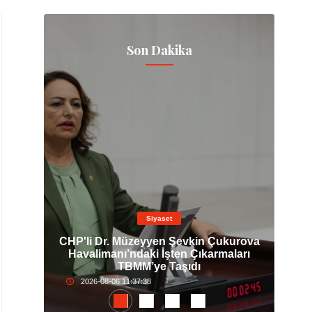
Son Dakika
Siyaset
lı
CHP'li Dr. Müzeyyen Şevkin Çukurova
AS
ı:
Havalimanı’ndaki İşten Çıkarmaları
De
TBMM’ye Taşıdı
2026-08-06 11:37:38