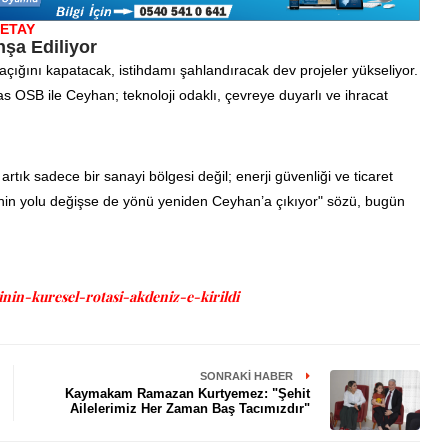
ETAY
şa Ediliyor
açığını kapatacak, istihdamı şahlandıracak dev projeler yükseliyor.
s OSB ile Ceyhan; teknoloji odaklı, çevreye duyarlı ve ihracat
tık sadece bir sanayi bölgesi değil; enerji güvenliği ve ticaret
rjinin yolu değişse de yönü yeniden Ceyhan’a çıkıyor" sözü, bugün
in-kuresel-rotasi-akdeniz-e-kirildi
SONRAKI HABER
Kaymakam Ramazan Kurtyemez: "Şehit
Ailelerimiz Her Zaman Baş Tacımızdır"